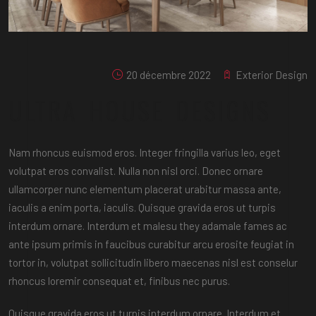
20 décembre 2022
Exterior Design
ULTRA HOUSE DESIGNS
Nam rhoncus euismod eros. Integer fringilla varius leo, eget
volutpat eros convalist. Nulla non nisl orci. Donec ornare
ullamcorper nunc elementum placerat urabitur massa ante,
iaculis a enim porta, iaculis. Quisque gravida eros ut turpis
interdum ornare. Interdum et malesu they adamale fames ac
ante ipsum primis in faucibus curabitur arcu erosite feugiat in
tortor in, volutpat sollicitudin libero maecenas nisl est conselur
rhoncus loremir consequat et, finibus nec purus.
Quisque gravida eros ut turpis interdum ornare. Interdum et